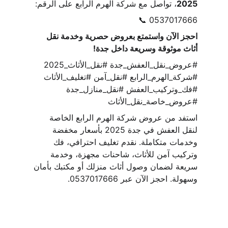
2025
، تواصل مع شركة الهرم الرابع على الرقم:
📞 0537017666
احجز الآن واستمتع بعروض حصرية وخدمة نقل 
أثاث موثوقة وسريعة داخل جدة!
#عروض_نقل_العفش_جدة #نقل_الأثاث_2025 
#شركة_الهرم_الرابع #نقل_آمن #تغليف_الأثاث 
#فك_وتركيب_العفش #نقل_منازل_جدة 
#عروض_خاصة_نقل_الأثاث
استفد من عروض شركة الهرم الرابع الخاصة 
لنقل العفش في جدة 2025 بأسعار مخفضة 
وخدمات متكاملة. نقدم تغليف احترافي، فك 
وتركيب آمن للأثاث، شاحنات مجهزة، وخدمة 
سريعة لضمان وصول أثاث منزلك أو مكتبك بأمان 
وسهولة. احجز الآن عبر 0537017666.
نقل العفش والأثاث
شركة الهرم  للنقل في 
جدة
فك وتركيب 
المطابخ