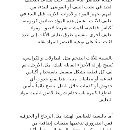
الجيد في تجنب التلف أو الفوضى. للبدء، من 
المهم تجهيز المواد والأدوات اللازمة قبل البدء في 
تغليف الأثاث. تشمل هذه المواد صناديق كرتونية، 
أكياس فقاعية، أقمشة، شريط لاصق، ومواد 
تغليف أخرى. تنقسم طرق تغليف الأثاث إلى عدة 
فئات بناءً على نوعية العنصر المراد نقله.
بالنسبة للأثاث الضخم مثل الطاولات والكراسي، 
يُنصح بإزالة الأجزاء القابلة للفك، مثل الأرجل، ثم 
لف كل قطعة بشكل منفصل باستخدام أكياس 
فقاعية أو بطانيات متينة. هذا يمنع حدوث أي 
خدوش أو كدمات خلال النقل. ينصح دائماً بتأمين 
القطع الكبيرة باستخدام شريط لاصق لتثبيت مواد 
التغليف.
أما بالنسبة للعناصر الهشة مثل الزجاج أو الخزف، 
فمن الضروري تدعيمها بطبقات إضافية من 
الحماية. يمكن استخدام الورق المقوى أو أكياس 