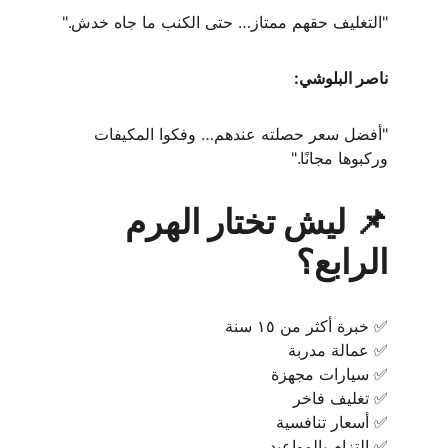
"التغليف حقهم ممتاز… حتى الكنب ما جاه خدش."
ناصر البلوشي:
"أفضل سعر حصلته عندهم… وفكوا المكيفات 
وركبوها مجانًا."
📌 ليش تختار الهرم 
الرابع؟
✅ خبرة أكثر من ١٥ سنة
✅ عمالة مدربة
✅ سيارات مجهزة
✅ تغليف فاخر
✅ أسعار تنافسية
✅ التزام بالمواعيد