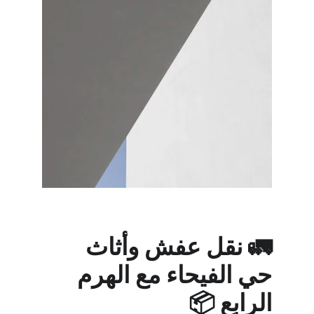
🚛 نقل عفش وأثاث 
حي الفيحاء مع الهرم 
الرابع 📦