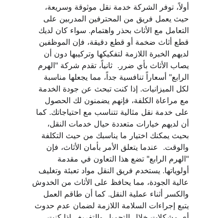
أولاً، توفر الشركة خدمة نقل موثوقة وسريعة، 
حيث يعمل فريق من المحترفين المدربين على 
التعامل مع الأثاث بحذر واهتمام. سواء كان لديك 
قطع أثاث ضخمة أو قطع دقيقة، فإن الموظفين 
لديهم الخبرة اللازمة لتفكيكها وتركيبها دون أن 
يصاب الأثاث بأي ضرر.  ثانياً، تقدم شركة "الهرم 
الرابع" أسعاراً تنافسية جداً، مما يجعلها مناسبة 
لكل الميزانيات. إذا كنت تبحث عن جودة الخدمة 
مع مراعاة الكلفة، فإنهم يضمنون لك الحصول 
على خدمة نقل مثالية تتناسب مع احتياجاتك. كما 
أن لديهم خيارات متعددة حيال خدمات النقل، 
بحيث يمكنك اختيار ما يناسبك من حيث التكلفة 
والوقت.  عندما يتعلق الأمر بأمان الأثاث، فإن 
"الهرم الرابع" تضع هذا التعاون في مقدمة 
أولوياتها. يستخدم فريق النقل مواد تعبئة وتغليف 
عالية الجودة، مما يحافظ على الأثاث من الخدوش 
والكسر أثناء عملية النقل. كما أن طاقم العمل 
يتبع إجراءات السلامة اللازمة لضمان عدم حدوث 
أي مشكلات خلال التحميل والتفريغ.  إذا كنت 