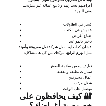
أغراضهم بسيارتهم ولا مع عمالة غير مدرّبة… 
وفي النهاية:
كسر في الطاولات
خدوش في الكنب
ضياع أغراض
تأخير بالمواعيد
عشان كذا، دايم نقول 
شركة نقل معروفة وأمينة
مثل 
الهرم الرابع
، بتريّحك من كل هالمشاكل:
تغليف يضمن سلامة العفش
سيارات نظيفة ومقفلة
عمال محترفين
شغل مرتب
توصيل على الوقت
🔐 كيف يحافظون على 
خصوصية أغراضك؟