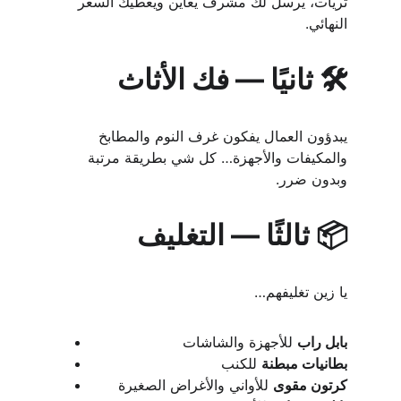
ثريات، يرسل لك مشرف يعاين ويعطيك السعر 
النهائي.
🛠️ ثانيًا — فك الأثاث
يبدؤون العمال يفكون غرف النوم والمطابخ 
والمكيفات والأجهزة… كل شي بطريقة مرتبة 
وبدون ضرر.
📦 ثالثًا — التغليف
يا زين تغليفهم…
بابل راب
 للأجهزة والشاشات
بطانيات مبطنة
 للكنب
كرتون مقوى
 للأواني والأغراض الصغيرة