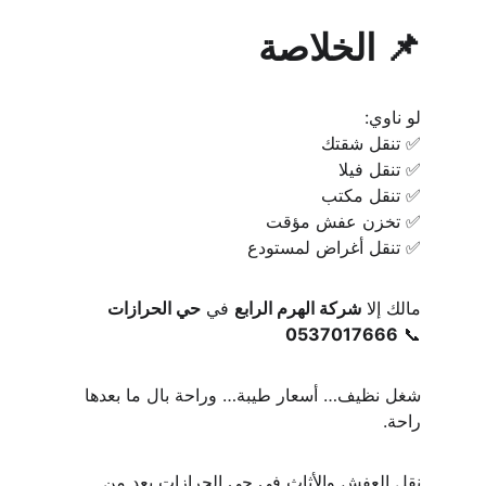
📌 الخلاصة
لو ناوي:
✅ تنقل شقتك
✅ تنقل فيلا
✅ تنقل مكتب
✅ تخزن عفش مؤقت
✅ تنقل أغراض لمستودع
مالك إلا 
شركة الهرم الرابع
 في 
حي الحرازات
0537017666
📞 
شغل نظيف… أسعار طيبة… وراحة بال ما بعدها 
راحة.
نقل العفش والأثاث في حي الحرازات يعد من 