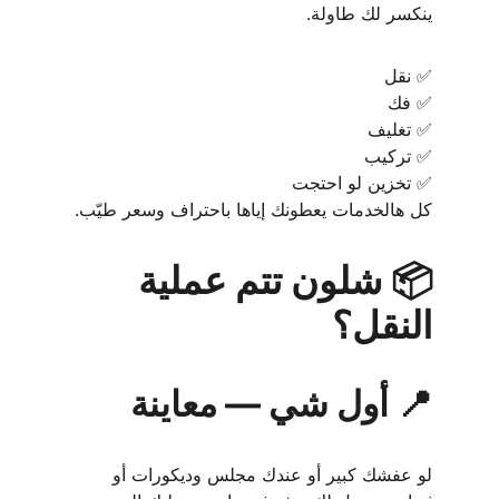
ينكسر لك طاولة.
✅ نقل
✅ فك
✅ تغليف
✅ تركيب
✅ تخزين لو احتجت
كل هالخدمات يعطونك إياها باحتراف وسعر طيّب.
📦 شلون تتم عملية 
النقل؟
📍 أول شي — معاينة
لو عفشك كبير أو عندك مجلس وديكورات أو 