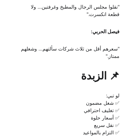
"نقلوا مجلس الرجال والمطبخ وغرفتين… ولا 
قطعة انكسرت."
فيصل الحربي:
"سعرهم أقل من ثلاث شركات سألتهم… وشغلهم 
ممتاز."
📌 الزبدة
لو تبي:
✅ شغل مضمون
✅ تغليف احترافي
✅ أسعار حلوة
✅ نقل سريع
✅ التزام بالمواعيد