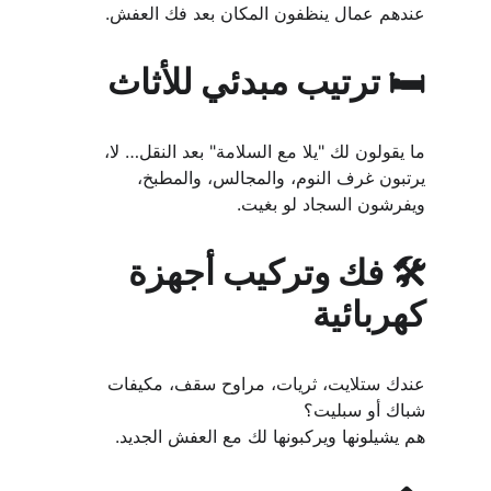
عندهم عمال ينظفون المكان بعد فك العفش.
🛏️ ترتيب مبدئي للأثاث
ما يقولون لك "يلا مع السلامة" بعد النقل… لا، 
يرتبون غرف النوم، والمجالس، والمطبخ، 
ويفرشون السجاد لو بغيت.
🛠️ فك وتركيب أجهزة 
كهربائية
عندك ستلايت، ثريات، مراوح سقف، مكيفات 
شباك أو سبليت؟
هم يشيلونها ويركبونها لك مع العفش الجديد.