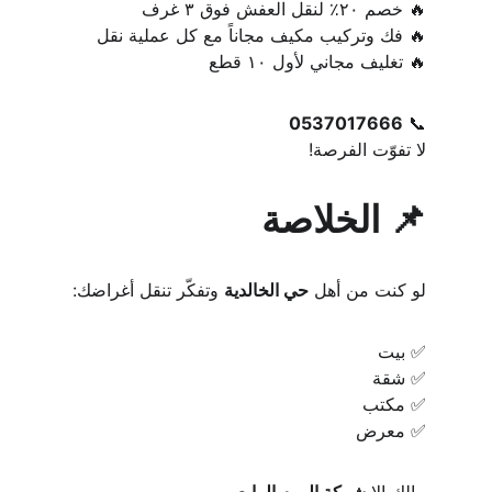
🔥 خصم ٢٠٪ لنقل العفش فوق ٣ غرف
🔥 فك وتركيب مكيف مجاناً مع كل عملية نقل
🔥 تغليف مجاني لأول ١٠ قطع
0537017666
📞 
لا تفوّت الفرصة!
📌 الخلاصة
لو كنت من أهل 
حي الخالدية
 وتفكّر تنقل أغراضك:
✅ بيت
✅ شقة
✅ مكتب
✅ معرض