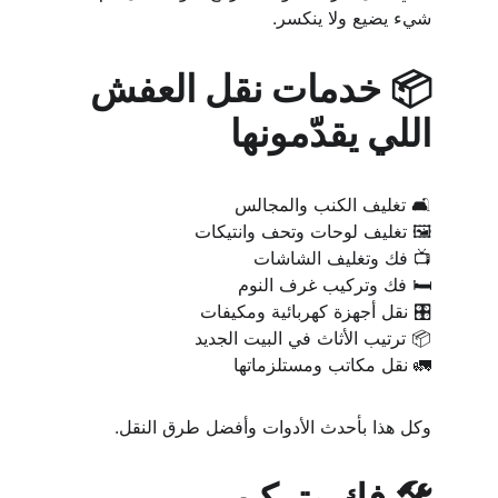
شيء يضيع ولا ينكسر.
📦 خدمات نقل العفش 
اللي يقدّمونها
🛋️ تغليف الكنب والمجالس
🖼️ تغليف لوحات وتحف وانتيكات
📺 فك وتغليف الشاشات
🛏️ فك وتركيب غرف النوم
🎛️ نقل أجهزة كهربائية ومكيفات
📦 ترتيب الأثاث في البيت الجديد
🚛 نقل مكاتب ومستلزماتها
وكل هذا بأحدث الأدوات وأفضل طرق النقل.
🛠️ فك وتركيب