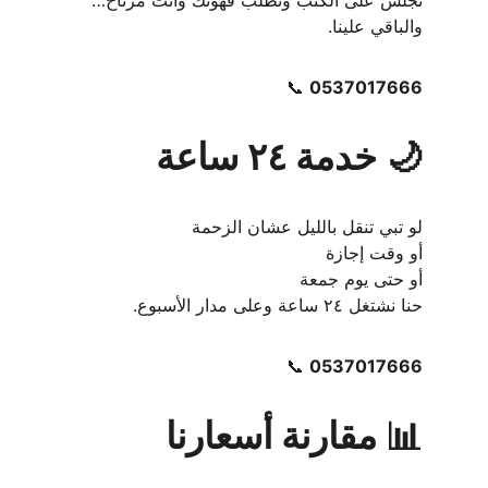
تجلس على الكنب وتطلب قهوتك وأنت مرتاح… 
والباقي علينا.
📞 
0537017666
🌙 خدمة ٢٤ ساعة
لو تبي تنقل بالليل عشان الزحمة
أو وقت إجازة
أو حتى يوم جمعة
حنا نشتغل ٢٤ ساعة وعلى مدار الأسبوع.
📞 
0537017666
📊 مقارنة أسعارنا