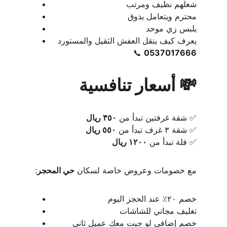
شغلهم نظيف ومرتب
محترم ويتعامل بذوق
يلبس زي موحد
يعرف كيف ينقل العفش الثقيل والمستورد
📞 
0537017666
💸 أسعار تنافسية
✅ شقة غرفتين تبدأ من 
٣٥٠ ريال
✅ شقة ٣ غرف تبدأ من 
٥٥٠ ريال
✅ فلة تبدأ من 
١٢٠٠ ريال
مع خصومات وعروض خاصة لسكان 
حي المحجر
:
خصم ٢٠٪ عند الحجز اليوم
تغليف مجاني للشاشات
خصم إضافي لو جبت معك عميل ثاني