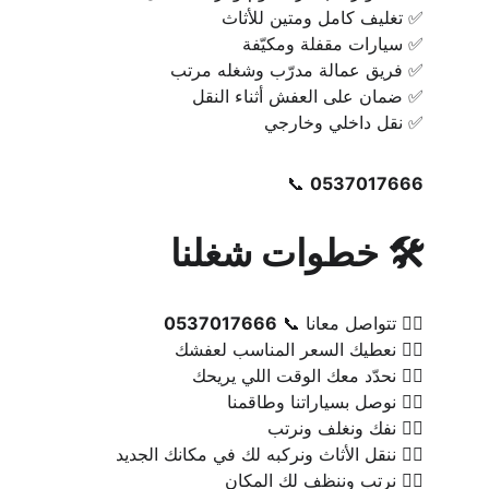
✅ تغليف كامل ومتين للأثاث
✅ سيارات مقفلة ومكيّفة
✅ فريق عمالة مدرّب وشغله مرتب
✅ ضمان على العفش أثناء النقل
✅ نقل داخلي وخارجي
📞 
0537017666
🛠️ خطوات شغلنا
١️⃣ تتواصل معانا 📞 
0537017666
٢️⃣ نعطيك السعر المناسب لعفشك
٣️⃣ نحدّد معك الوقت اللي يريحك
٤️⃣ نوصل بسياراتنا وطاقمنا
٥️⃣ نفك ونغلف ونرتب
٦️⃣ ننقل الأثاث ونركبه لك في مكانك الجديد
٧️⃣ نرتب وننظف لك المكان