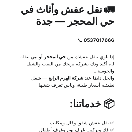
🚛 نقل عفش وأثاث في 
حي المحجر — جدة
📞 
0537017666
إذا ناوي تنقل عفشك من 
حي المحجر
 أو تبي تنقله 
له، أكيد ودك بشركة تريحك من التعب والشيل 
والحوسة…
والحل دايمًا عند 
شركة الهرم الرابع
 — شغل 
نظيف، أسعار طيبة، وناس تعرف شغلها.
📦 خدماتنا:
✅ نقل عفش شقق وفلل ومكاتب
✅ فك وتركيب غرف نوم وغرف أطفال