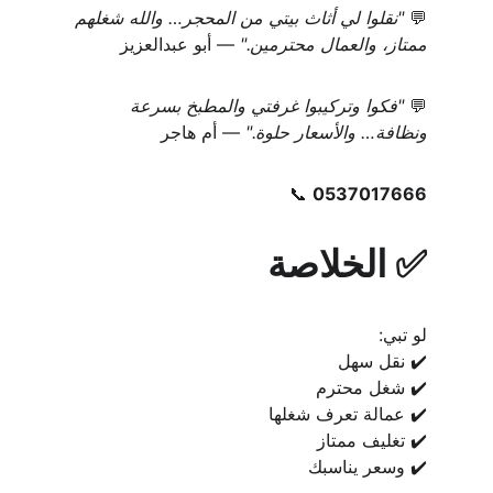
💬 
"نقلوا لي أثاث بيتي من المحجر… والله شغلهم 
ممتاز، والعمال محترمين."
 — أبو عبدالعزيز
💬 
"فكوا وتركيبوا غرفتي والمطبخ بسرعة 
ونظافة… والأسعار حلوة."
 — أم هاجر
📞 
0537017666
✅ الخلاصة
لو تبي:
✔️ نقل سهل
✔️ شغل محترم
✔️ عمالة تعرف شغلها
✔️ تغليف ممتاز
✔️ وسعر يناسبك