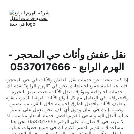
نقل عفش وأثاث حي المحجر -
الهرم الرابع - 0537017666
إذا كنت تبحث عن خدمات نقل العفش والأثاث في حي المحجر،
فإننا هنا لتلبية جميع احتياجاتك. نحن في "الهرم الرابع" نقدم لك
خدمات احترافية وموثوقة لنقل الأثاث، حيث نتميز بالخبرة
والاحترافية في التعامل مع كل أنواع الأثاث. فريقنا المدرب يقوم
بتغليف الأثاث بأفضل الطرق لحمايته خلال النقل، مما يضمن
وصوله إليك في أمان ودون أي تلف. نحن نعمل على تيسير
عملية النقل لك، ونسعى لتقديم أفضل خدمة بأسعار مناسبة، لذا
لا تتردد في الاتصال بنا على الرقم 0537017666. نحن هنا
لمساعدتك وتقديم الدعم اللازم لك في جميع خطوات عملية
النقل، بدءًا من التعبئة وحتى التركيب في وجهتك الجديدة.