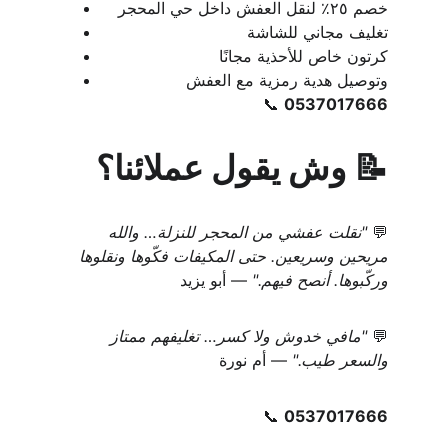
خصم ٢٥٪ لنقل العفش داخل حي المحجر
تغليف مجاني للشاشة
كرتون خاص للأحذية مجانًا
وتوصيل هدية رمزية مع العفش
📞 
0537017666
📝 وش يقول عملائنا؟
💬 
"نقلت عفشي من المحجر للنزلة… والله 
مريحين وسريعين. حتى المكيفات فكّوها ونقلوها 
وركّبوها. أنصح فيهم."
 — أبو يزيد
💬 
"مافي خدوش ولا كسر… تغليفهم ممتاز 
والسعر طيب."
 — أم نورة
📞 
0537017666