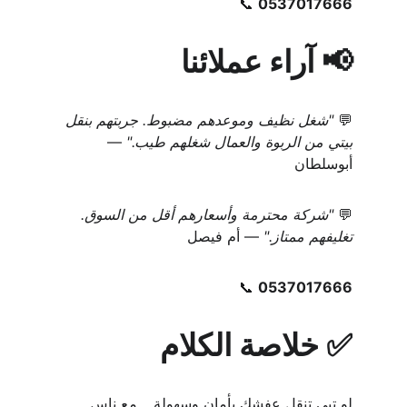
📞 
0537017666
📢 آراء عملائنا
💬 
"شغل نظيف وموعدهم مضبوط. جربتهم بنقل 
بيتي من الربوة والعمال شغلهم طيب."
 — 
أبوسلطان
💬 
"شركة محترمة وأسعارهم أقل من السوق. 
تغليفهم ممتاز."
 — أم فيصل
📞 
0537017666
✅ خلاصة الكلام
لو تبي تنقل عفشك بأمان وسهولة… مع ناس 