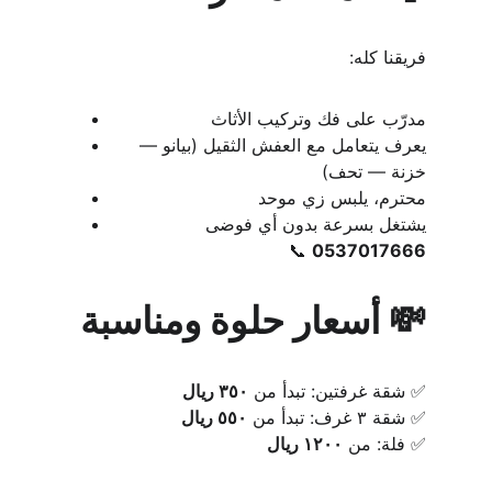
فريقنا كله:
مدرّب على فك وتركيب الأثاث
يعرف يتعامل مع العفش الثقيل (بيانو — 
خزنة — تحف)
محترم، يلبس زي موحد
يشتغل بسرعة بدون أي فوضى
📞 
0537017666
💸 أسعار حلوة ومناسبة
✅ شقة غرفتين: تبدأ من 
٣٥٠ ريال
✅ شقة ٣ غرف: تبدأ من 
٥٥٠ ريال
✅ فلة: من 
١٢٠٠ ريال