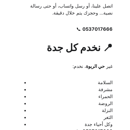
اتصل علينا، أو رسل واتساب، أو حتى رسالة 
نصية… وحجزك يتم خلال دقيقة.
📞 
0537017666
📍 نخدم كل جدة
غير 
حي الربوة
، نخدم:
السلامة
مشرفة
الحمراء
الروضة
النزلة
الثغر
وكل أحياء جدة