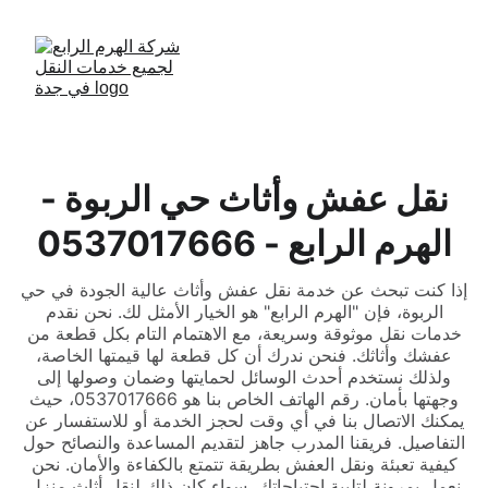
نقل عفش وأثاث حي الربوة -
الهرم الرابع - 0537017666
إذا كنت تبحث عن خدمة نقل عفش وأثاث عالية الجودة في حي
الربوة، فإن "الهرم الرابع" هو الخيار الأمثل لك. نحن نقدم
خدمات نقل موثوقة وسريعة، مع الاهتمام التام بكل قطعة من
عفشك وأثاثك. فنحن ندرك أن كل قطعة لها قيمتها الخاصة،
ولذلك نستخدم أحدث الوسائل لحمايتها وضمان وصولها إلى
وجهتها بأمان. رقم الهاتف الخاص بنا هو 0537017666، حيث
يمكنك الاتصال بنا في أي وقت لحجز الخدمة أو للاستفسار عن
التفاصيل. فريقنا المدرب جاهز لتقديم المساعدة والنصائح حول
كيفية تعبئة ونقل العفش بطريقة تتمتع بالكفاءة والأمان. نحن
نعمل بمرونة لتلبية احتياجاتك، سواء كان ذلك لنقل أثاث منزل