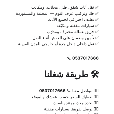
✅ نقل أثاث شقق، فلل، محلات، ومكاتب
✅ فك وتركيب غرف النوم — المحلية والمستوردة
✅ تغليف احترافي لجميع الأثاث
✅ سيارات مقفلة ومكيّفة
✅ فريق عمالة محترف ومدرّب
✅ تأمين وضمان على العفش أثناء النقل
✅ نقل داخلي داخل جدة أو خارجي للمدن القريبة
📞 
0537017666
🛠️ طريقة شغلنا
١️⃣ تتواصل معنا 📞 
0537017666
٢️⃣ نعطيك السعر حسب عفشك والموقع
٣️⃣ نحدد معك موعد يناسبك
٤️⃣ نوصل بفريقنا بسيارات مقفلة