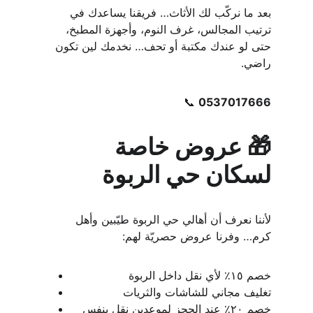
بعد ما نركّب لك الأثاث… فريقنا يساعدك في 
ترتيب المجالس، غرف النوم، وأجهزة المطبخ، 
حتى لو عندك مكتبة أو تحف… نخدمك لين تكون 
راضي.
📞 
0537017666
🎁 عروض خاصة 
لسكان حي الربوة
لأننا نعرف أن أهالي حي الربوة طيّبين وأهل 
كرم… وفرنا عروض حصريّة لهم:
خصم ١٥٪ لأي نقل داخل الربوة
تغليف مجاني للشاشات والثريات
خصم ٢٠٪ عند الحجز لموعدين نقل بنفس 