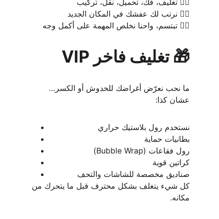
٥️⃣ تغليف، فك، تحميل، نقل، تركيب
٦️⃣ نرتب لك عفشك في المكان الجديد
٧️⃣ تبتسم، واحنا نخلص المهمة على أكمل وجه
🎁 تغليف فاخر VIP
ما نحب نعرّض أغراضك للخدوش أو الكسر… 
عشان كذا:
نستخدم رول بلاستيك حراري
بطانيات حماية
رول فقاعات (Bubble Wrap)
كراتين قوية
صناديق مخصصة للشاشات والتحف
كل شيء يتغلف بشكل محترف قبل ما يتحرك من 
مكانه.