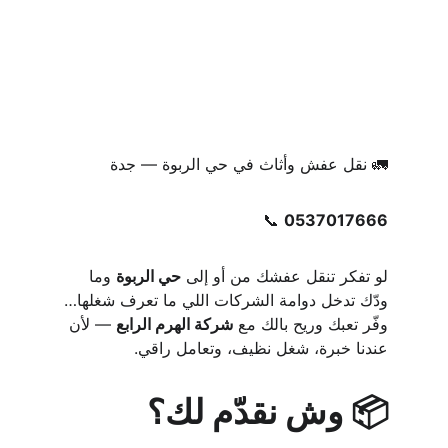
🚛 نقل عفش وأثاث في حي الربوة — جدة
📞 
0537017666
لو تفكر تنقل عفشك من أو إلى 
حي الربوة
 وما 
ودّك تدخل دوامة الشركات اللي ما تعرف شغلها…
وفّر تعبك وريح بالك مع 
شركة الهرم الرابع
 — لأن 
عندنا خبرة، شغل نظيف، وتعامل راقي.
📦 وش نقدّم لك؟