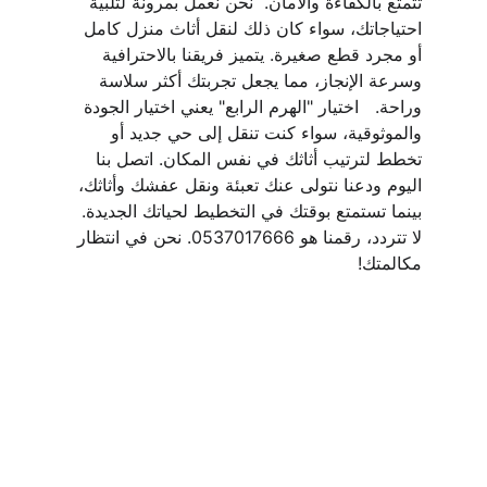
تتمتع بالكفاءة والأمان.  نحن نعمل بمرونة لتلبية 
احتياجاتك، سواء كان ذلك لنقل أثاث منزل كامل 
أو مجرد قطع صغيرة. يتميز فريقنا بالاحترافية 
وسرعة الإنجاز، مما يجعل تجربتك أكثر سلاسة 
وراحة.   اختيار "الهرم الرابع" يعني اختيار الجودة 
والموثوقية، سواء كنت تنقل إلى حي جديد أو 
تخطط لترتيب أثاثك في نفس المكان. اتصل بنا 
اليوم ودعنا نتولى عنك تعبئة ونقل عفشك وأثاثك، 
بينما تستمتع بوقتك في التخطيط لحياتك الجديدة.   
لا تتردد، رقمنا هو 0537017666. نحن في انتظار 
مكالمتك!