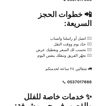
📲 خطوات الحجز 
السريعة:
١️⃣ اتصل أو راسلنا واتساب
٢️⃣ حدّد يوم ووقت النقل
٣️⃣ نحسب لك السعر ونعطيك عرض
٤️⃣ نجهّز الفريق وننقلك بنفس اليوم
🚛 شغالين ٢٤ ساعة لخدمتكم
📞 
0537017666
✨ خدمات خاصة للفلل 
والقصور في حي مشرفة: