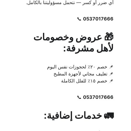
أي ضرر أو كسر — نتحمل مسؤوليتنا بالكامل.
📞 
0537017666
🎁 عروض وخصومات 
لأهل مشرفة:
📌 خصم ٢٠٪ لحجوزات نفس اليوم
📌 تغليف مجاني لأجهزة المطبخ
📌 خصم ١٥٪ للفلل الكاملة
📞 
0537017666
🚛 خدمات إضافية: