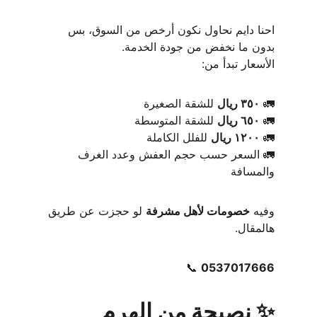
احنا دايم نحاول نكون أرخص من السوق، بس 
بدون ما نخفض من جودة الخدمة.
الأسعار تبدأ من:
🚛 
٣٥٠ ريال
 للشقة الصغيرة
🚛 
٦٥٠ ريال
 للشقة المتوسطة
🚛 
١٢٠٠ ريال
 للفلل الكاملة
🚛 السعر حسب حجم العفش وعدد الغرف 
والمسافة
وفيه 
خصومات لأهل مشرفة
 لو حجزت عن طريق 
هالمقال.
📞 
0537017666
✨ نصيحة من الهرم 