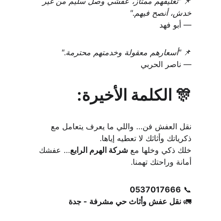
📌 
"تغليفهم ممتاز، عفشي وصل سليم من غير 
خدش، أنصح فيهم."
— أبو فهد
📌 
"أسعارهم معقولة وخدمتهم محترمة."
— ناصر الحربي
🎊 الكلمة الأخيرة:
نقل العفش فن… واللي ما يعرف يتعامل مع 
ذكرياتك وأثاثك لا تعطيه إياها.
خلك ذكي وخلها مع 
شركة الهرم الرابع
… عفشك 
أمانة وراحتك تهمنا.
0537017666
📞 
🚛 
نقل عفش وأثاث حي مشرفة - جدة