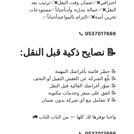
احترافي❌✅ضمان وقت النقل❌✅ترتيب بعد 
النقل❌✅عمالة مدرّبة وأدبأحياناً✅مستودعات 
تخزين آمنة❌✅التزام بالمواعيدأحياناً✅
📞 
0537017666
📝 نصايح ذكية قبل النقل:
📝 حضّر قائمة بأغراضك المهمة
📝 بلّغ الشركة عن العفش الثقيل أو التحف
📝 صوّر أغراضك الغالية قبل النقل
📝 اتفق على سعر وخدمات مكتوبة
📝 لا تتعامل مع أي شركة بدون ضمان
واحنا نوفرها لك كلها — من الباب للباب 🚛
📞 
0537017666